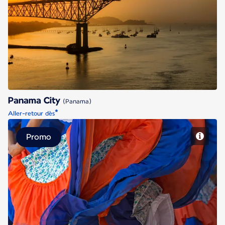
Panama City
Panama City
(Panama)
*
Aller-retour dès
Promo
San Jose