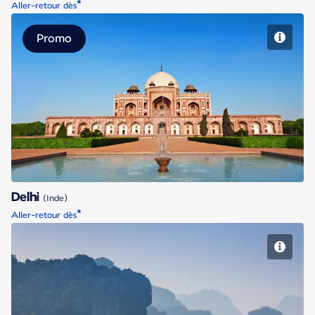
*
Aller-retour dès
Promo
Delhi
Delhi
(Inde)
*
Aller-retour dès
Hanoï