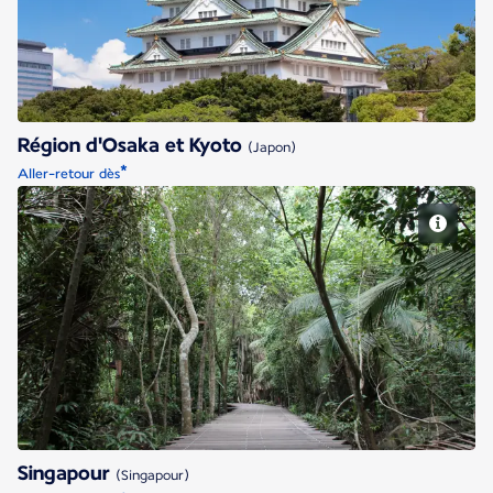
Région d'Osaka et Kyoto
(Japon)
*
Aller-retour dès
Singapour
Singapour
(Singapour)