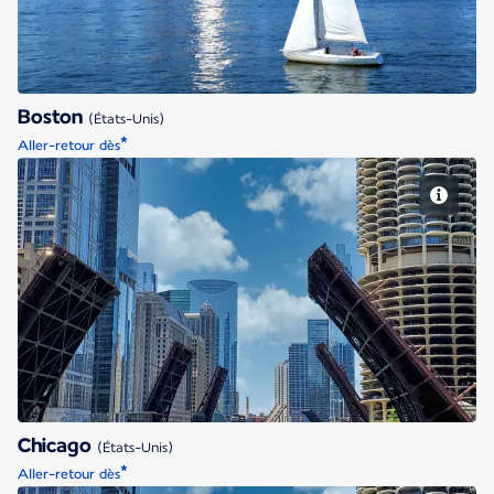
Boston
(États-Unis)
*
Aller-retour dès
Chicago
Chicago
(États-Unis)
*
Aller-retour dès