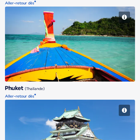
*
Aller-retour dès
Phuket
Phuket
(Thaïlande)
*
Aller-retour dès
Région d'Osaka et Kyoto