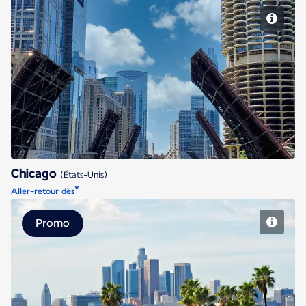
Chicago
Chicago
(États-Unis)
*
Aller-retour dès
Promo
Los Angeles