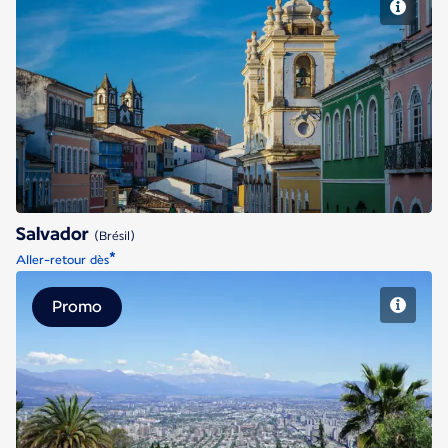
Salvador
Salvador
(Brésil)
*
Aller-retour dès
Promo
Santiago du Chili