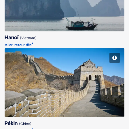
Hanoï
(Vietnam)
*
Aller-retour dès
Pékin
Pékin
(Chine)