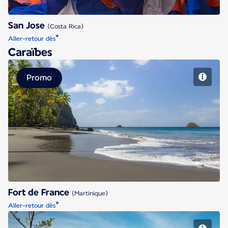
San Jose
(Costa Rica)
*
Aller-retour dès
Caraïbes
Promo
Fort de France
Fort de France
(Martinique)
*
Aller-retour dès