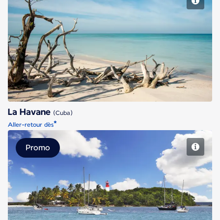
La Havane
La Havane
(Cuba)
*
Aller-retour dès
Promo
Pointe à Pitre