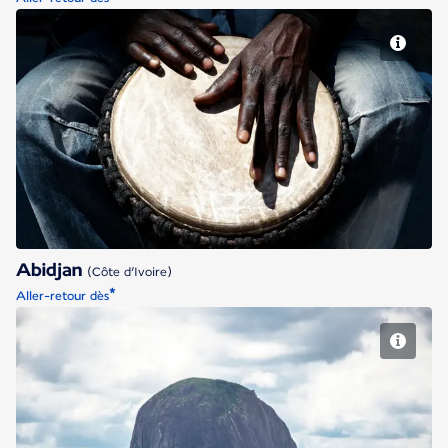
Abidjan
Abidjan
(Côte d’Ivoire)
*
Aller-retour dès
Abuja