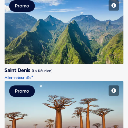
Promo
Saint Denis
Saint Denis
(La Réunion)
*
Aller-retour dès
Promo
Antananarivo