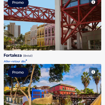
Promo
Fortaleza
Fortaleza
(Brésil)
*
Aller-retour dès
Promo
Lima