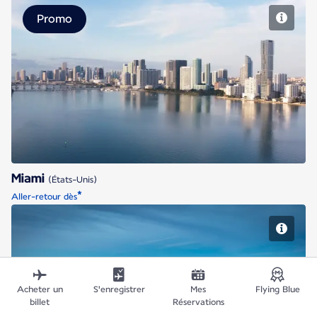
Promo
Miami
Miami
(États-Unis)
*
Aller-retour dès
Montréal
Acheter un
S'enregistrer
Mes
Flying Blue
billet
Réservations