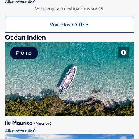
*
Aller-retour dès
Vous voyez 9 destinations sur 15.
Voir plus d'offres
Océan Indien
Promo
Ile Maurice
Ile Maurice
(Maurice)
*
Aller-retour dès