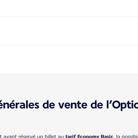
énérales de vente de l’Opt
t ayant réservé un billet au
tarif Economy Basic
, la possi