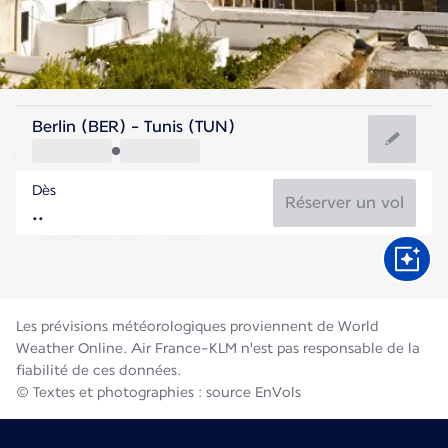
Tunisie
Berlin (BER) - Tunis (TUN)
Tunis
Dès
28°C
Tunisie
Réserver un vol
Durée du vol
Août
Les prévisions météorologiques proviennent de World
Weather Online. Air France-KLM n'est pas responsable de la
fiabilité de ces données.
© Textes et photographies : source EnVols