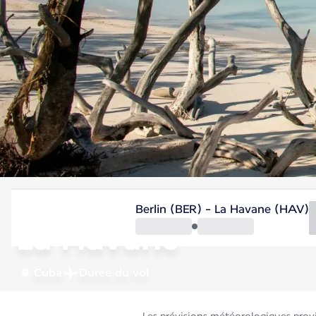
Cuba
Berlin (BER) - La Havane (HAV)
La Havane
Cuba
Durée du vol