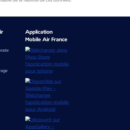
able de la fiabilité de ces données.
ir
Application
Mobile Air France
orate
yage