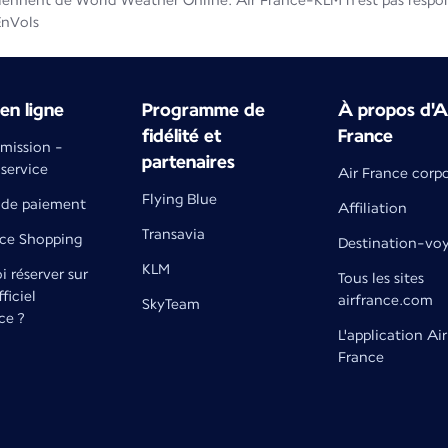
iennent de World Weather Online. Air France-KLM n'est pas respons
EnVols
en ligne
Programme de
À propos d'A
fidélité et
France
émission -
partenaires
 service
Air France corp
Flying Blue
de paiement
Affiliation
Transavia
nce Shopping
Destination-vo
KLM
 réserver sur
Tous les sites
fficiel
airfrance.com
SkyTeam
ce ?
L'application Air
France