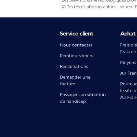
Les prévisions météorologiques prov
© Textes et photographies : source 
Service client
Achat 
Nous contacter
Frais d'
Frais de
Remboursement
Moyens 
Réclamations
Air Fra
Demander une
facture
Pourquoi
le site o
Passagers en situation
Air Fran
de handicap