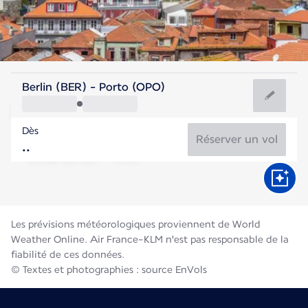
Portugal
Berlin (BER) - Porto (OPO)
Porto
Dès
21°C
Portugal
Réserver un vol
Durée du vol
Août
Les prévisions météorologiques proviennent de World
Weather Online. Air France-KLM n'est pas responsable de la
fiabilité de ces données.
© Textes et photographies : source EnVols