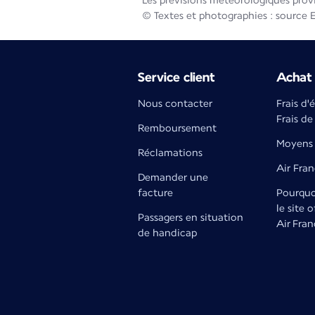
Les prévisions météorologiques prov
© Textes et photographies : source 
Service client
Achat 
Nous contacter
Frais d'
Frais de
Remboursement
Moyens 
Réclamations
Air Fra
Demander une
facture
Pourquoi
le site o
Passagers en situation
Air Fran
de handicap