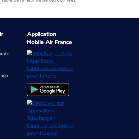
able de la fiabilité de ces données.
ir
Application
Mobile Air France
orate
yage