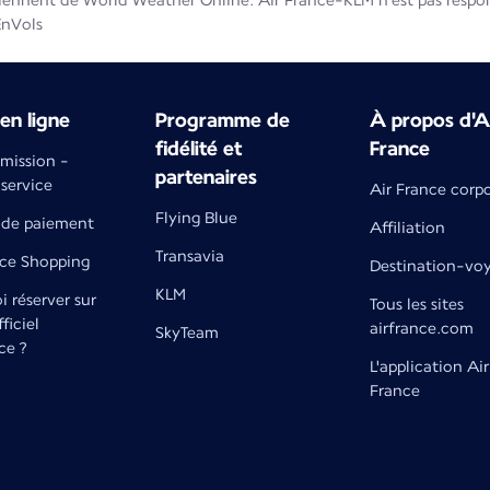
iennent de World Weather Online. Air France-KLM n'est pas respons
EnVols
en ligne
Programme de
À propos d'A
fidélité et
France
émission -
partenaires
 service
Air France corp
Flying Blue
de paiement
Affiliation
Transavia
nce Shopping
Destination-vo
KLM
 réserver sur
Tous les sites
fficiel
airfrance.com
SkyTeam
ce ?
L'application Air
France