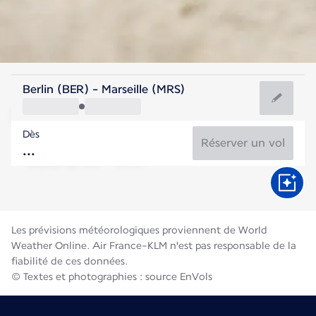
France
Berlin (BER) - Marseille (MRS)
Marseille
Dès
25°C
France
Réserver un vol
Durée du vol
Août
Les prévisions météorologiques proviennent de World
Weather Online. Air France-KLM n'est pas responsable de la
fiabilité de ces données.
© Textes et photographies : source EnVols