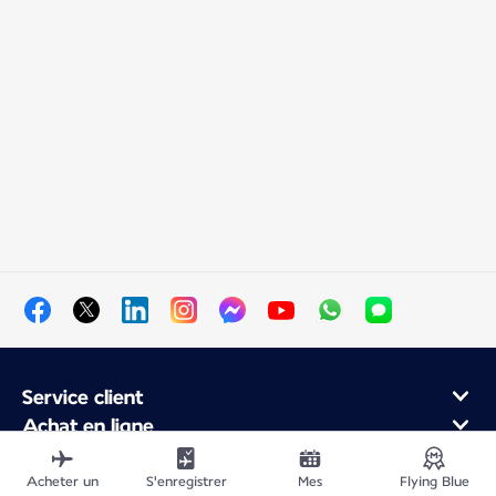
Service client
Achat en ligne
Programme de fidélité et partenaires
À propos d'Air France
Acheter un
S'enregistrer
Mes
Flying Blue