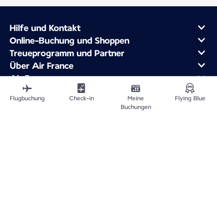
Hilfe und Kontakt
Online-Buchung und Shoppen
Treueprogramm und Partner
Über Air France
Air France app
Fliegen von
Flugbuchung
Check-in
Meine
Flying Blue
Fliegen nach Frankreich
Buchungen
Fliegen Weltweit
Sitemap
Rechtliche Hinweise
Impressum
Datenschutz
Erklärung zur Barrierefreiheit
Cookie-Einstellungen