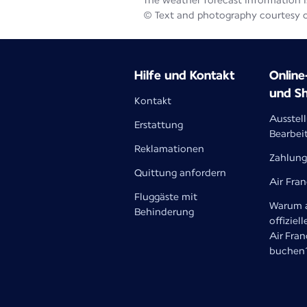
The weather forecast information is
© Text and photography courtesy 
Hilfe und Kontakt
Onlin
und S
Kontakt
Ausstel
Erstattung
Bearbei
Reklamationen
Zahlung
Quittung anfordern
Air Fra
Fluggäste mit
Warum a
Behinderung
offiziell
Air Fra
buchen