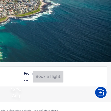
From
Book a flight
13°C
Aug