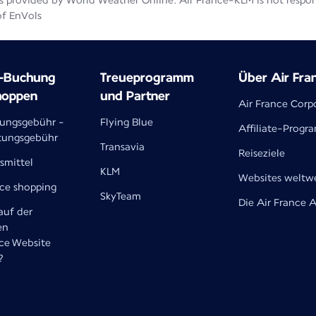
 provided by World Weather Online. Air France-KLM is not responsib
of EnVols
e-Buchung
Treueprogramm
Über Air Fra
hoppen
und Partner
Air France Corp
lungsgebühr -
Flying Blue
Affiliate-Prog
tungsgebühr
Transavia
Reiseziele
smittel
KLM
Websites weltw
nce shopping
SkyTeam
Die Air France 
uf der
en
nce Website
?