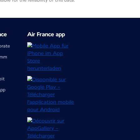
le for the reliability of this data.
nce
Air France app
orate
ramm
eit
App