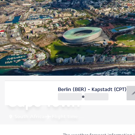
South Africa
Berlin (BER) - Kapstadt (CPT)
Cape Town
South Africa
Flight time