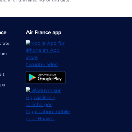
le for the reliability of this data.
nce
Air France app
orate
ramm
eit
App