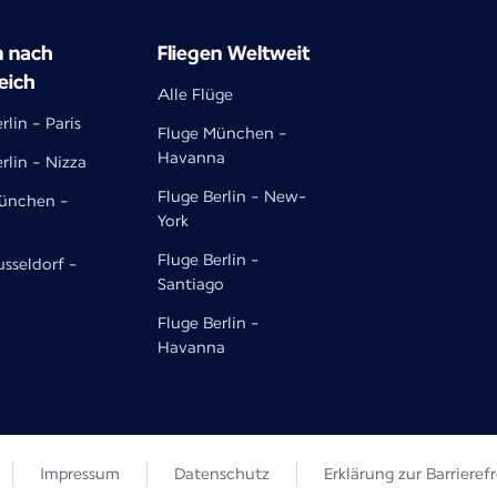
n nach
Fliegen Weltweit
eich
Alle Flüge
rlin - Paris
Fluge München -
Havanna
rlin - Nizza
Fluge Berlin - New-
ünchen -
York
Fluge Berlin -
usseldorf -
Santiago
Fluge Berlin -
Havanna
Impressum
Datenschutz
Erklärung zur Barrierefr