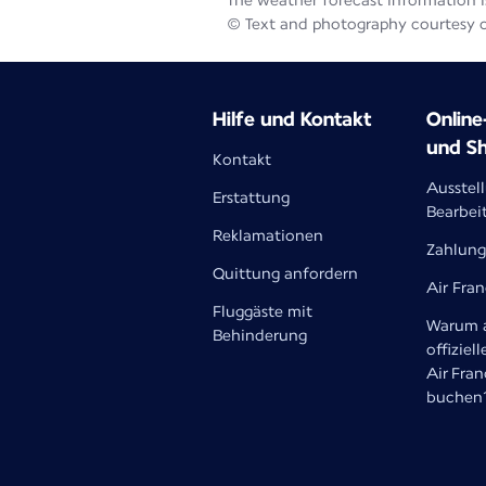
The weather forecast information is
© Text and photography courtesy 
Hilfe und Kontakt
Onlin
und S
Kontakt
Ausstel
Erstattung
Bearbei
Reklamationen
Zahlung
Quittung anfordern
Air Fra
Fluggäste mit
Warum a
Behinderung
offiziell
Air Fra
buchen