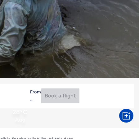
From
Book a flight
28°C
Aug