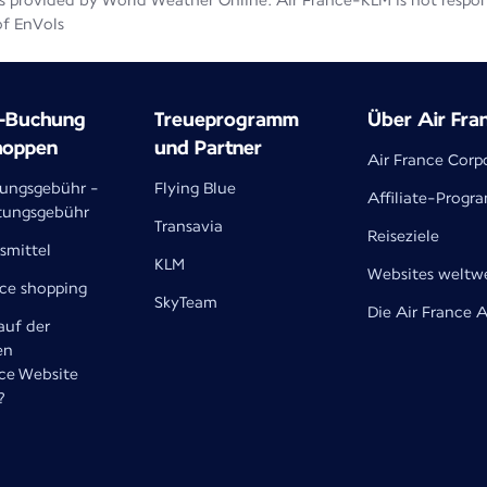
 provided by World Weather Online. Air France-KLM is not responsib
of EnVols
e-Buchung
Treueprogramm
Über Air Fra
hoppen
und Partner
Air France Corp
lungsgebühr -
Flying Blue
Affiliate-Prog
tungsgebühr
Transavia
Reiseziele
smittel
KLM
Websites weltw
nce shopping
SkyTeam
Die Air France 
uf der
en
nce Website
?