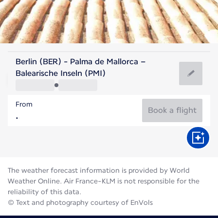
Spain
Berlin (BER) - Palma de Mallorca –
Palma de Mallorca
Balearische Inseln (PMI)
27°C
Spain
From
Flight time
Aug
Book a flight
The weather forecast information is provided by World
Weather Online. Air France-KLM is not responsible for the
reliability of this data.
© Text and photography courtesy of EnVols